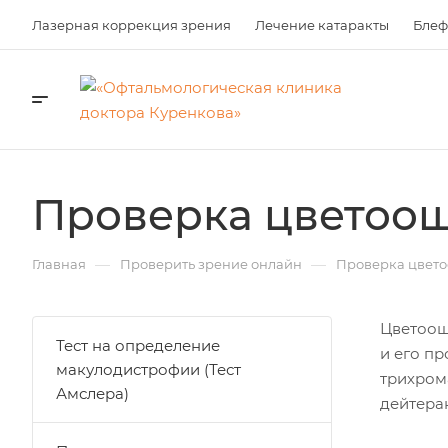
Лазерная коррекция зрения
Лечение катаракты
Блеф
Проверка цветоо
—
—
Главная
Проверить зрение онлайн
Проверка цвет
Цветоощ
Тест на определение
и его п
макулодистрофии (Тест
трихром
Амслера)
дейтера