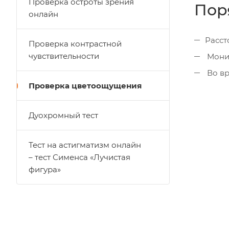
Проверка остроты зрения
Пор
онлайн
Расст
Проверка контрастной
чувствительности
Монит
Во вр
Проверка цветоощущения
Дуохромный тест
Тест на астигматизм онлайн
– тест Сименса «Лучистая
фигура»