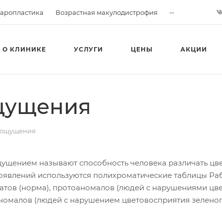
...
аропластика
Возрастная макулодистрофия
О КЛИНИКЕ
УСЛУГИ
ЦЕНЫ
АКЦИИ
щущения
оощущения
ущением называют способность человека различать цвет
роявлений используются полихроматические таблицы Раб
атов (норма), протоаномалов (людей с нарушениями цве
номалов (людей с нарушением цветовосприятия зеленог